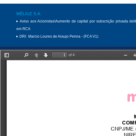
MÉLIUZ S.A.
Aviso aos Acionistas\Aumento de capital por subscrição privada del
em RCA
DRI:
Marcio Loures de Araujo Penna - (FCA V1)