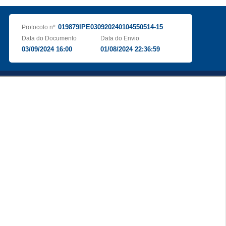
019879IPE030920240104550514-15
Protocolo nº:
Data do Documento
Data do Envio
03/09/2024 16:00
01/08/2024 22:36:59