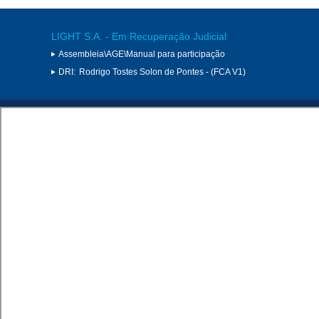
LIGHT S.A. - Em Recuperação Judicial
Assembleia\AGE\Manual para participação
DRI:
Rodrigo Tostes Solon de Pontes - (FCA V1)