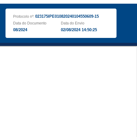
023175IPE010820240104550609-15
Protocolo nº:
Data do Documento
Data do Envio
08/2024
02/08/2024 14:50:25