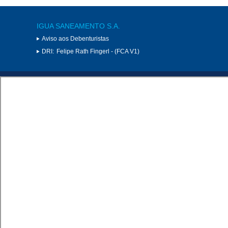
IGUA SANEAMENTO S.A.
Aviso aos Debenturistas
DRI:
Felipe Rath Fingerl - (FCA V1)