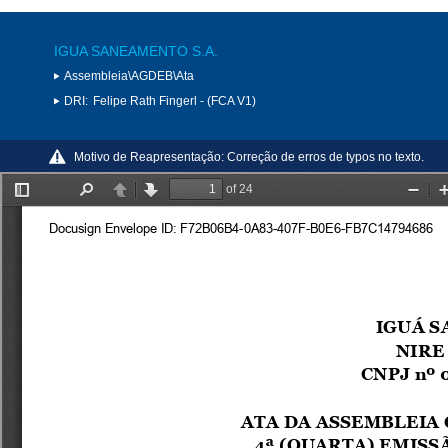
IGUA SANEAMENTO S.A.
Assembleia\AGDEB\Ata
DRI:
Felipe Rath Fingerl - (FCA V1)
Motivo de Reapresentação:
Correção de erros de typos no texto.