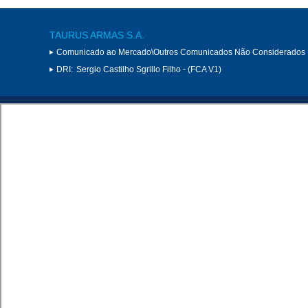
TAURUS ARMAS S.A.
Comunicado ao Mercado\Outros Comunicados Não Considerados 
DRI:
Sergio Castilho Sgrillo Filho - (FCA V1)