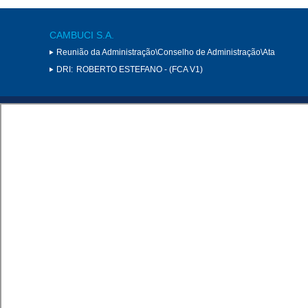
CAMBUCI S.A.
Reunião da Administração\Conselho de Administração\Ata
DRI:
ROBERTO ESTEFANO - (FCA V1)