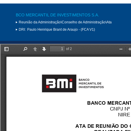
BCO MERCANTIL DE INVESTIMENTOS S.A.
Reunião da Administração\Conselho de Administração\Ata
DRI:
Paulo Henrique Brant de Araujo - (FCA V1)