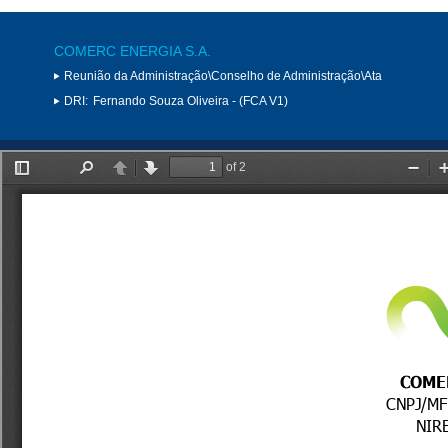
COMERC ENERGIA S.A.
Reunião da Administração\Conselho de Administração\Ata
DRI:
Fernando Souza Oliveira - (FCA V1)