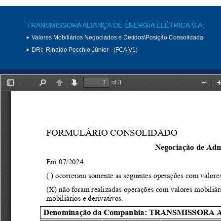
TRANSMISSORA ALIANÇA DE ENERGIA ELÉTRICA S.A.
Valores Mobiliários Negociados e Detidos\Posição Consolidada
DRI:
Rinaldo Pecchio Júnior - (FCA V1)