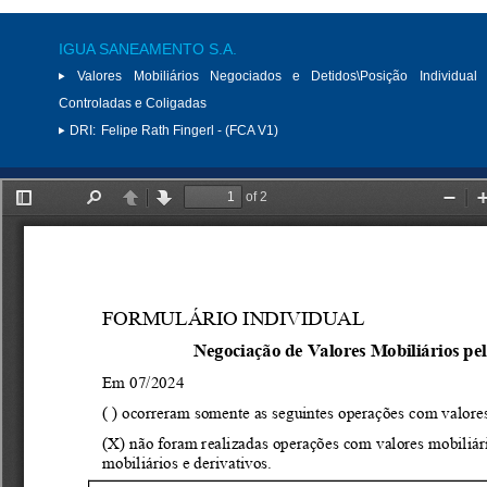
IGUA SANEAMENTO S.A.
Valores Mobiliários Negociados e Detidos\Posição Individual 
Controladas e Coligadas
DRI:
Felipe Rath Fingerl - (FCA V1)