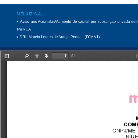
MÉLIUZ S.A.
Aviso aos Acionistas\Aumento de capital por subscrição privada del
em RCA
DRI:
Marcio Loures de Araujo Penna - (FCA V1)