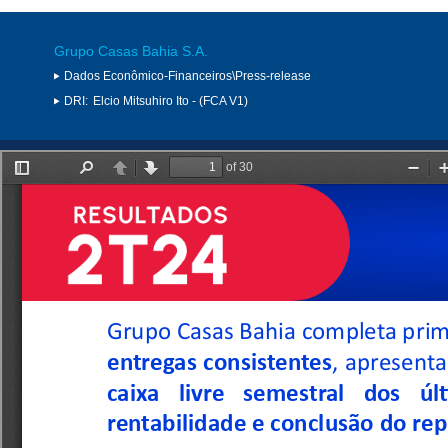
Grupo Casas Bahia S.A.
Dados Econômico-Financeiros\Press-release
DRI:
Elcio Mitsuhiro Ito - (FCA V1)