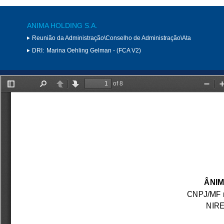
ANIMA HOLDING S.A.
Reunião da Administração\Conselho de Administração\Ata
DRI:
Marina Oehling Gelman - (FCA V2)