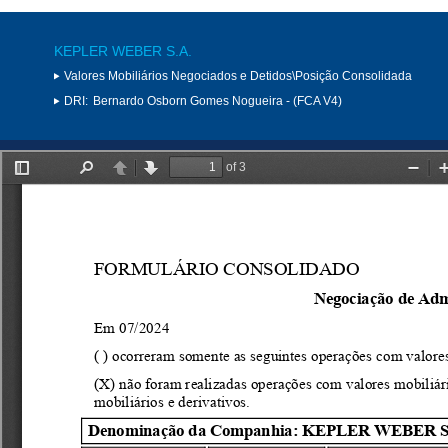
KEPLER WEBER S.A.
Valores Mobiliários Negociados e Detidos\Posição Consolidada
DRI:
Bernardo Osborn Gomes Nogueira - (FCA V4)