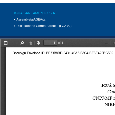
IGUA SANEAMENTO S.A.
Assembleia\AGE\Ata
DRI:
Roberto Correa Barbuti - (FCA V2)