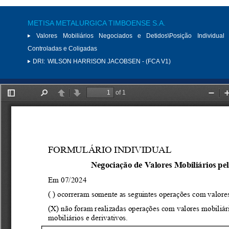
METISA METALURGICA TIMBOENSE S.A.
Valores Mobiliários Negociados e Detidos\Posição Individual 
Controladas e Coligadas
DRI:
WILSON HARRISON JACOBSEN - (FCA V1)