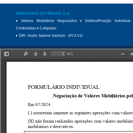
HIDROVIAS DO BRASIL S.A.
Valores Mobiliários Negociados e Detidos\Posição Individual 
Controladas e Coligadas
DRI:
Andre Saleme Hachem - (FCA V1)