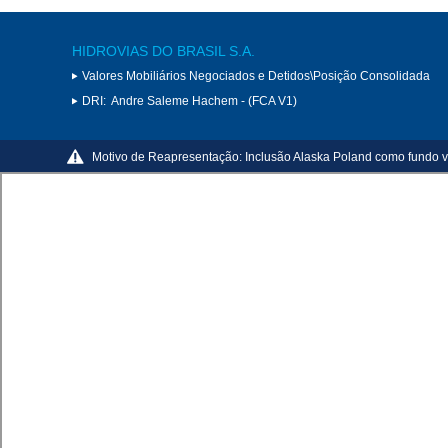
HIDROVIAS DO BRASIL S.A.
Valores Mobiliários Negociados e Detidos\Posição Consolidada
DRI:
Andre Saleme Hachem - (FCA V1)
Motivo de Reapresentação:
Inclusão Alaska Poland como fundo v