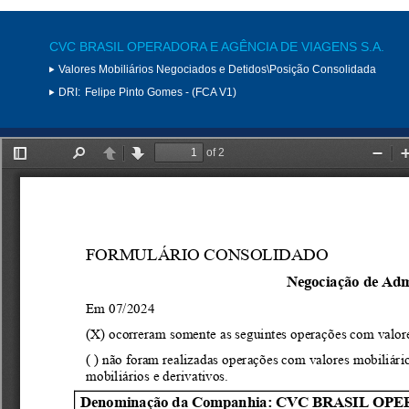
CVC BRASIL OPERADORA E AGÊNCIA DE VIAGENS S.A.
Valores Mobiliários Negociados e Detidos\Posição Consolidada
DRI:
Felipe Pinto Gomes - (FCA V1)