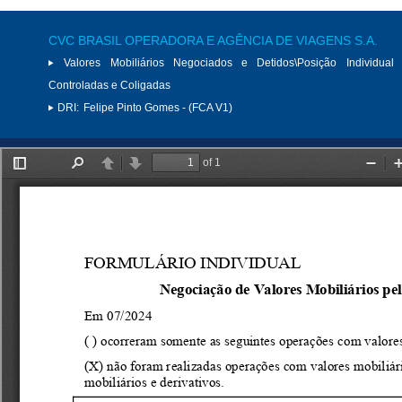
CVC BRASIL OPERADORA E AGÊNCIA DE VIAGENS S.A.
Valores Mobiliários Negociados e Detidos\Posição Individual 
Controladas e Coligadas
DRI:
Felipe Pinto Gomes - (FCA V1)