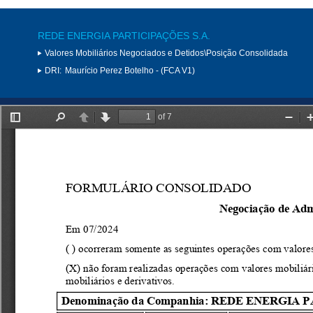
REDE ENERGIA PARTICIPAÇÕES S.A.
Valores Mobiliários Negociados e Detidos\Posição Consolidada
DRI:
Maurício Perez Botelho - (FCA V1)