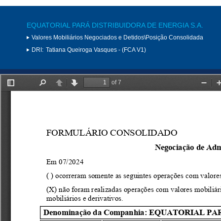
EQUATORIAL PARÁ DISTRIBUIDORA DE ENERGIA S.A.
Valores Mobiliários Negociados e Detidos\Posição Consolidada
DRI:
Tatiana Queiroga Vasques - (FCA V1)