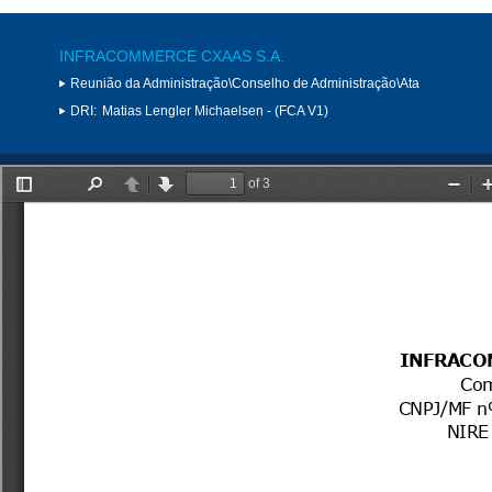
INFRACOMMERCE CXAAS S.A.
Reunião da Administração\Conselho de Administração\Ata
DRI:
Matias Lengler Michaelsen - (FCA V1)