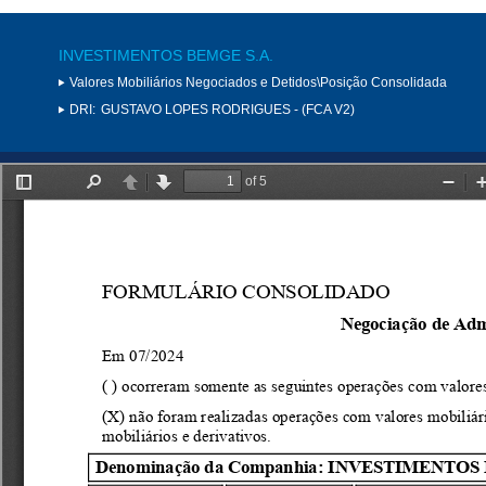
INVESTIMENTOS BEMGE S.A.
Valores Mobiliários Negociados e Detidos\Posição Consolidada
DRI:
GUSTAVO LOPES RODRIGUES - (FCA V2)