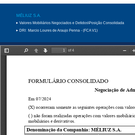
MÉLIUZ S.A.
Valores Mobiliários Negociados e Detidos\Posição Consolidada
DRI:
Marcio Loures de Araujo Penna - (FCA V1)