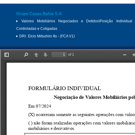
Grupo Casas Bahia S.A.
Valores Mobiliários Negociados e Detidos\Posição Individual 
Controladas e Coligadas
DRI:
Elcio Mitsuhiro Ito - (FCA V1)