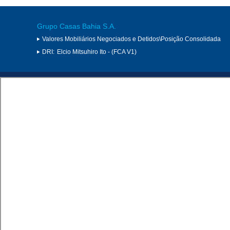
Grupo Casas Bahia S.A.
Valores Mobiliários Negociados e Detidos\Posição Consolidada
DRI:
Elcio Mitsuhiro Ito - (FCA V1)