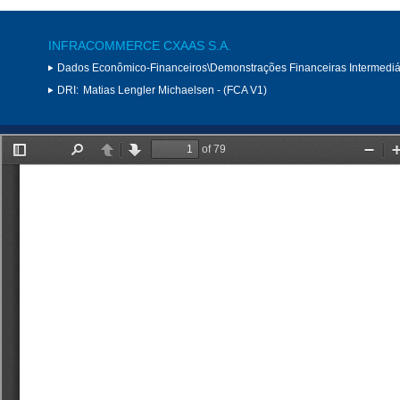
INFRACOMMERCE CXAAS S.A.
Dados Econômico-Financeiros\Demonstrações Financeiras Intermediá
DRI:
Matias Lengler Michaelsen - (FCA V1)