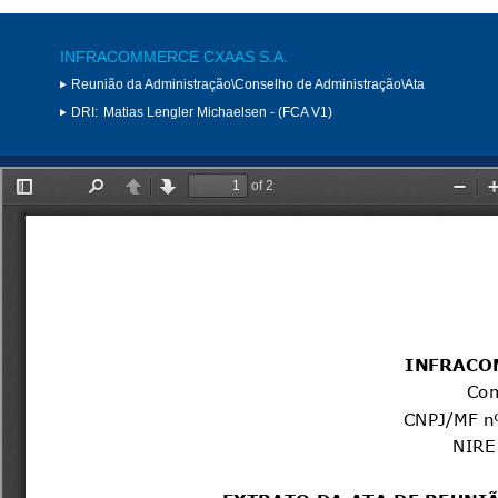
INFRACOMMERCE CXAAS S.A.
Reunião da Administração\Conselho de Administração\Ata
DRI:
Matias Lengler Michaelsen - (FCA V1)