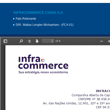
INFRACOMMERCE CXAAS S.A.
Fato Relevante
DRI:
Matias Lengler Michaelsen - (FCA V1)