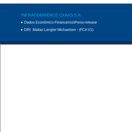
INFRACOMMERCE CXAAS S.A.
Dados Econômico-Financeiros\Press-release
DRI:
Matias Lengler Michaelsen - (FCA V1)