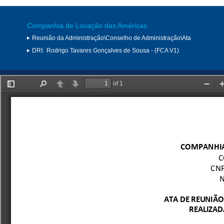
Companhia de Locação das Américas
Reunião da Administração\Conselho de Administração\Ata
DRI:
Rodrigo Tavares Gonçalves de Sousa - (FCA V1)