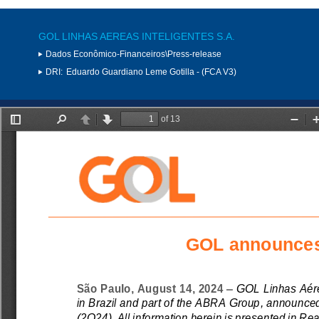
GOL LINHAS AEREAS INTELIGENTES S.A.
Dados Econômico-Financeiros\Press-release
DRI:
Eduardo Guardiano Leme Gotilla - (FCA V3)