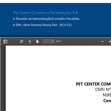
Pet Center Comércio e Participações S.A.
Reunião da Administração\Conselho Fiscal\Ata
DRI:
Aline Ferreira Penna Peli - (FCA V1)