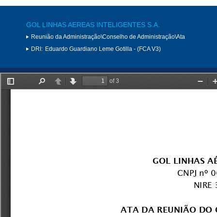
GOL LINHAS AEREAS INTELIGENTES S.A.
Reunião da Administração\Conselho de Administração\Ata
DRI:
Eduardo Guardiano Leme Gotilla - (FCA V3)