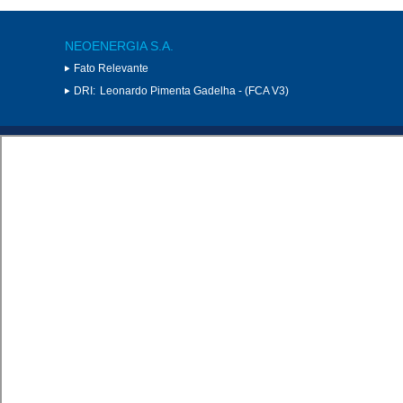
NEOENERGIA S.A.
Fato Relevante
DRI:
Leonardo Pimenta Gadelha - (FCA V3)