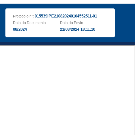
015539IPE210820240104552511-01
Protocolo nº:
Data do Documento
Data do Envio
08/2024
21/08/2024 18:11:10