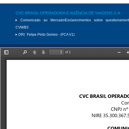
CVC BRASIL OPERADORA E AGÊNCIA DE VIAGENS S.A.
Comunicado ao Mercado\Esclarecimentos sobre questionamen
CVM/B3
DRI:
Felipe Pinto Gomes - (FCA V1)