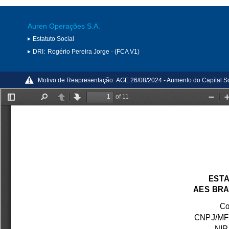
Auren Operações S.A.
Estatuto Social
DRI:
Rogério Pereira Jorge - (FCA V1)
Motivo de Reapresentação:
AGE 26/08/2024 - Aumento do Capital So