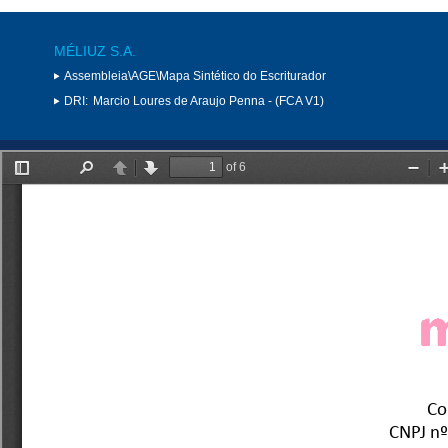
MÉLIUZ S.A.
Assembleia\AGE\Mapa Sintético do Escriturador
DRI:
Marcio Loures de Araujo Penna - (FCA V1)