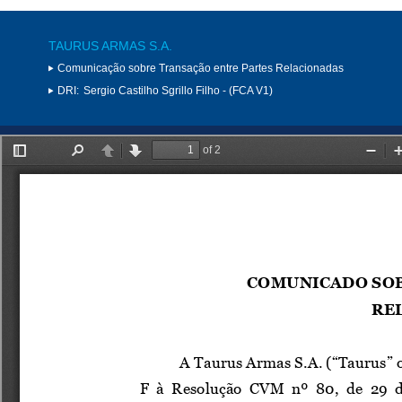
TAURUS ARMAS S.A.
Comunicação sobre Transação entre Partes Relacionadas
DRI:
Sergio Castilho Sgrillo Filho - (FCA V1)