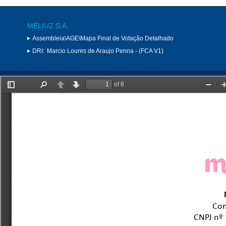
MÉLIUZ S.A.
Assembleia\AGE\Mapa Final de Votação Detalhado
DRI:
Marcio Loures de Araujo Penna - (FCA V1)