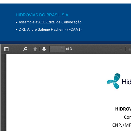
HIDROVIAS DO BRASIL S.A.
Assembleia\AGE\Edital de Convocação
DRI:
Andre Saleme Hachem - (FCA V1)