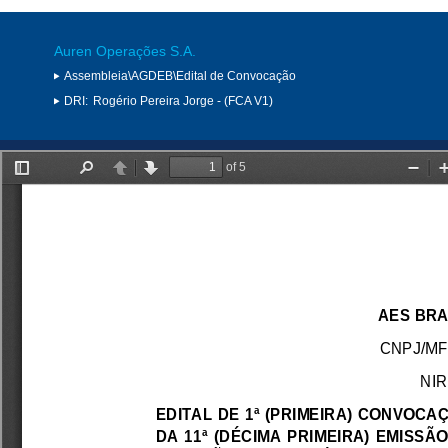
Auren Operações S.A.
Assembleia\AGDEB\Edital de Convocação
DRI:
Rogério Pereira Jorge - (FCA V1)