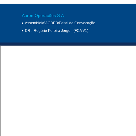
Auren Operações S.A.
Assembleia\AGDEB\Edital de Convocação
DRI:
Rogério Pereira Jorge - (FCA V1)