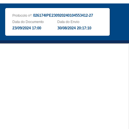
026174IPE230920240104553412-27
Protocolo nº:
Data do Documento
Data do Envio
23/09/2024 17:00
30/08/2024 20:17:10