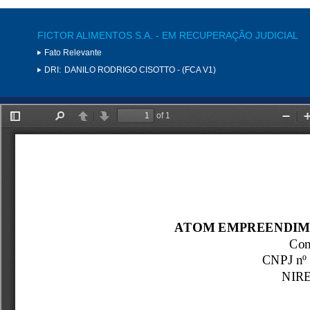
FICTOR ALIMENTOS S.A. - EM RECUPERAÇÃO JUDICIAL
Fato Relevante
DRI:
DANILO RODRIGO CISOTTO - (FCA V1)