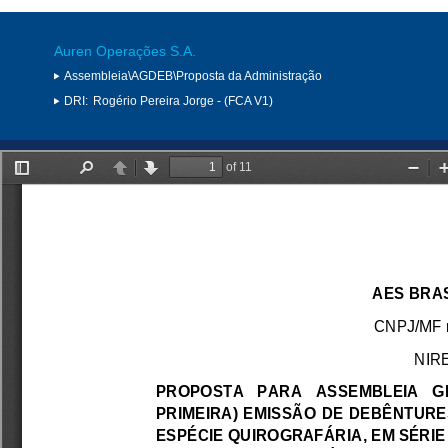
Auren Operações S.A.
Assembleia\AGDEB\Proposta da Administração
DRI:
Rogério Pereira Jorge - (FCA V1)