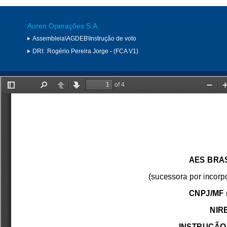
Auren Operações S.A.
Assembleia\AGDEB\Instrução de voto
DRI:
Rogério Pereira Jorge - (FCA V1)