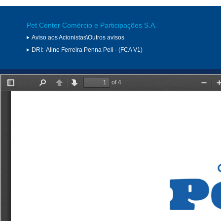
Pet Center Comércio e Participações S.A.
Aviso aos Acionistas\Outros avisos
DRI:
Aline Ferreira Penna Peli - (FCA V1)