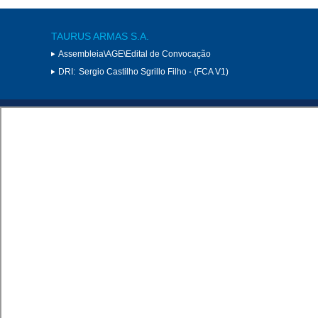
TAURUS ARMAS S.A.
Assembleia\AGE\Edital de Convocação
DRI:
Sergio Castilho Sgrillo Filho - (FCA V1)