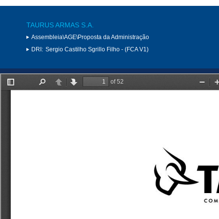
TAURUS ARMAS S.A.
Assembleia\AGE\Proposta da Administração
DRI:
Sergio Castilho Sgrillo Filho - (FCA V1)